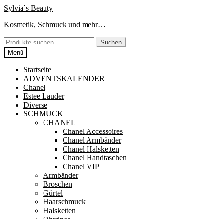
Zur
Zum
Sylvia´s Beauty
Navigation
Inhalt
Kosmetik, Schmuck und mehr…
springen
springen
Suchen
Suchen
nach:
Menü
Startseite
ADVENTSKALENDER
Chanel
Estee Lauder
Diverse
SCHMUCK
CHANEL
Chanel Accessoires
Chanel Armbänder
Chanel Halsketten
Chanel Handtaschen
Chanel VIP
Armbänder
Broschen
Gürtel
Haarschmuck
Halsketten