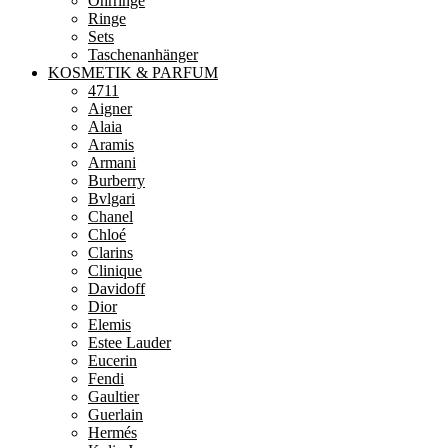
Ohrringe
Ringe
Sets
Taschenanhänger
KOSMETIK & PARFUM
4711
Aigner
Alaia
Aramis
Armani
Burberry
Bvlgari
Chanel
Chloé
Clarins
Clinique
Davidoff
Dior
Elemis
Estee Lauder
Eucerin
Fendi
Gaultier
Guerlain
Hermés