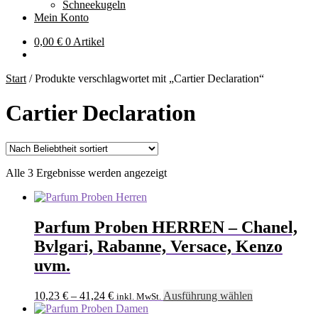
Schneekugeln
Mein Konto
0,00
€
0 Artikel
Start
/
Produkte verschlagwortet mit „Cartier Declaration“
Cartier Declaration
Nach
Alle 3 Ergebnisse werden angezeigt
Beliebtheit
sortiert
Parfum Proben HERREN – Chanel,
Bvlgari, Rabanne, Versace, Kenzo
uvm.
Dieses
10,23
€
–
41,24
€
Ausführung wählen
inkl. MwSt.
Produkt