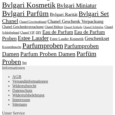
Bvlgari Kosmetik
Bvlgari Miniatur
Bvlgari Parfüm
Bvlgari Set
Bvlgari Rarität
Chanel
Chanel Geschenk Verpackung
Chanel Geschenkband
Chanel Geschenkverpackung
Chanel Ribbon
Chanel
Chanel Schleife
Chanel Schleifen
Eau de Parfum
Eau de Parfum
DIY
Schleifenband
Chanel VIP
Estee Lauder
Proben
Geschenkset
Estee Lauder Kosmetik
Parfumproben
Parfumproben
Kosmetiktasche
Parfüm
Damen
Parfum Proben Damen
Proben
Set
Informationen
AGB
Versandinformationen
Widerrufsrecht
Datenschutz
Widerrufsbelehrung
Impressum
Sitemaps
Unser Service