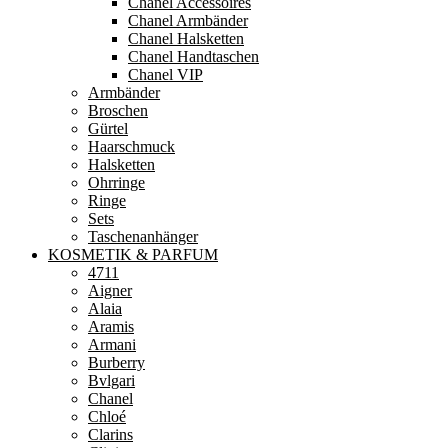
Chanel Accessoires
Chanel Armbänder
Chanel Halsketten
Chanel Handtaschen
Chanel VIP
Armbänder
Broschen
Gürtel
Haarschmuck
Halsketten
Ohrringe
Ringe
Sets
Taschenanhänger
KOSMETIK & PARFUM
4711
Aigner
Alaia
Aramis
Armani
Burberry
Bvlgari
Chanel
Chloé
Clarins