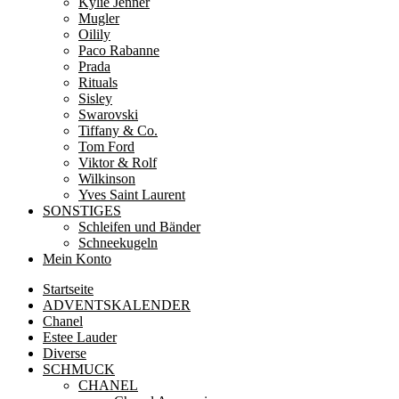
Kylie Jenner
Mugler
Oilily
Paco Rabanne
Prada
Rituals
Sisley
Swarovski
Tiffany & Co.
Tom Ford
Viktor & Rolf
Wilkinson
Yves Saint Laurent
SONSTIGES
Schleifen und Bänder
Schneekugeln
Mein Konto
Startseite
ADVENTSKALENDER
Chanel
Estee Lauder
Diverse
SCHMUCK
CHANEL