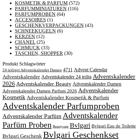
KOSMETIK & PARFUM
(572)
PARFUMMINIATUREN
(116)
PARFUMPROBEN
(64)
ACCESOIRES
(1)
GESCHENKVERPACKUNGEN
(43)
SCHNEEKUGELN
(6)
KERZEN
(12)
CHANEL
(25)
SCHMUCK
(33)
TASCHEN, SHOPPER
(30)
Produkt Schlagwörter
4711
Advent Calendar
24 teiliger Adventskalender Damen
Adventskalender
Adventskalender
Adventskalender 24 teilig
2026
Adventskalender Beauty
Adventskalender Damen
Adventskalender
Adventskalender Damen Parfum 2026
Kosmetik
Adventskalender Kosmetik & Parfum
Adventskalender Parfumproben
Adventskalender
Adventskalender Parfüm
Parfüm Proben
Bvlgari
Bvlgari Eau de Toilette
Beautycase
Bvlgari Geschenkset
Bvlgari Geschenk