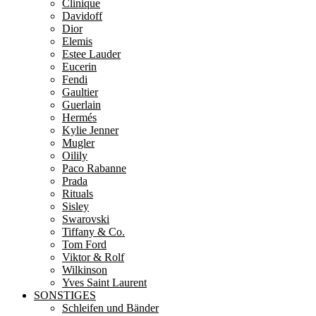
Clinique
Davidoff
Dior
Elemis
Estee Lauder
Eucerin
Fendi
Gaultier
Guerlain
Hermés
Kylie Jenner
Mugler
Oilily
Paco Rabanne
Prada
Rituals
Sisley
Swarovski
Tiffany & Co.
Tom Ford
Viktor & Rolf
Wilkinson
Yves Saint Laurent
SONSTIGES
Schleifen und Bänder