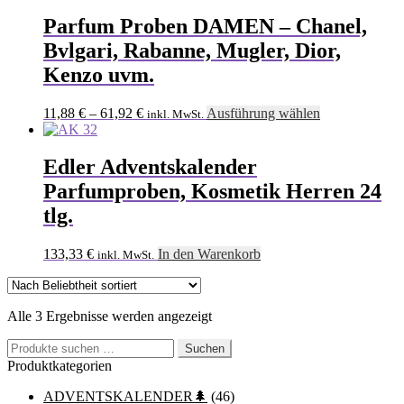
weist
mehrere
Parfum Proben DAMEN – Chanel,
Varianten
Bvlgari, Rabanne, Mugler, Dior,
auf.
Die
Kenzo uvm.
Optionen
können
Dieses
11,88
€
–
61,92
€
Ausführung wählen
inkl. MwSt.
auf
Produkt
der
weist
Produktseite
mehrere
Edler Adventskalender
gewählt
Varianten
werden
Parfumproben, Kosmetik Herren 24
auf.
Die
tlg.
Optionen
können
133,33
€
In den Warenkorb
inkl. MwSt.
auf
der
Produktseite
gewählt
Nach
Alle 3 Ergebnisse werden angezeigt
werden
Beliebtheit
Suchen
sortiert
Suchen
nach:
Produktkategorien
ADVENTSKALENDER🌲
(46)