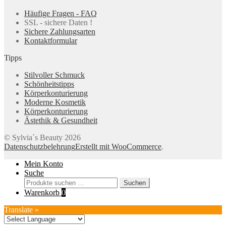
Häufige Fragen - FAQ
SSL - sichere Daten !
Sichere Zahlungsarten
Kontaktformular
Tipps
Stilvoller Schmuck
Schönheitstipps
Körperkonturierung
Moderne Kosmetik
Körperkonturierung
Ästethik & Gesundheit
© Sylvia´s Beauty 2026
Datenschutzbelehrung
Erstellt mit WooCommerce
.
Mein Konto
Suche
Suchen
Suchen
nach:
Warenkorb
0
Translate »