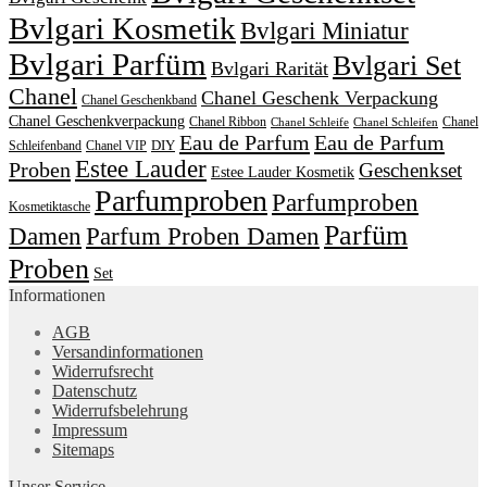
Bvlgari Kosmetik
Bvlgari Miniatur
Bvlgari Parfüm
Bvlgari Set
Bvlgari Rarität
Chanel
Chanel Geschenk Verpackung
Chanel Geschenkband
Chanel Geschenkverpackung
Chanel Ribbon
Chanel
Chanel Schleife
Chanel Schleifen
Eau de Parfum
Eau de Parfum
DIY
Schleifenband
Chanel VIP
Estee Lauder
Proben
Geschenkset
Estee Lauder Kosmetik
Parfumproben
Parfumproben
Kosmetiktasche
Parfüm
Damen
Parfum Proben Damen
Proben
Set
Informationen
AGB
Versandinformationen
Widerrufsrecht
Datenschutz
Widerrufsbelehrung
Impressum
Sitemaps
Unser Service