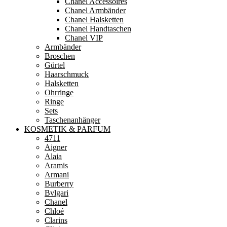
Chanel Accessoires
Chanel Armbänder
Chanel Halsketten
Chanel Handtaschen
Chanel VIP
Armbänder
Broschen
Gürtel
Haarschmuck
Halsketten
Ohrringe
Ringe
Sets
Taschenanhänger
KOSMETIK & PARFUM
4711
Aigner
Alaia
Aramis
Armani
Burberry
Bvlgari
Chanel
Chloé
Clarins