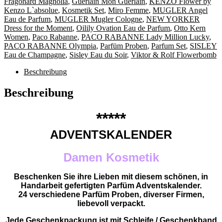
Fragonard Magnolia
,
Guerlain Mon Guerlain
,
KENZO Flower by
Kenzo L`absolue
,
Kosmetik Set
,
Miro Femme
,
MUGLER Angel
Eau de Parfum
,
MUGLER Mugler Cologne
,
NEW YORKER
Dress for the Moment
,
Oilily Ovation Eau de Parfum
,
Otto Kern
Women
,
Paco Rabanne
,
PACO RABANNE Lady Million Lucky
,
PACO RABANNE Olympia
,
Parfüm Proben
,
Parfum Set
,
SISLEY
Eau de Champagne
,
Sisley Eau du Soir
,
Viktor & Rolf Flowerbomb
Beschreibung
Beschreibung
*****
ADVENTSKALENDER
Damen Kosmetik
Beschenken Sie ihre Lieben mit diesem schönen, in
Handarbeit gefertigten Parfüm Adventskalender.
24 verschiedene Parfüm Proben, diverser Firmen,
liebevoll verpackt.
Jede Geschenkpackung ist mit Schleife / Geschenkband