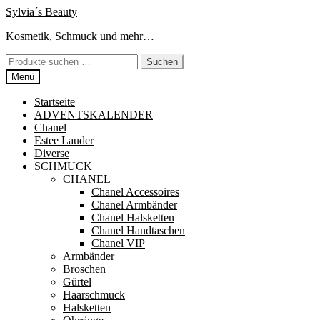
Zur
Zum
Sylvia´s Beauty
Navigation
Inhalt
Kosmetik, Schmuck und mehr…
springen
springen
Suchen
Suchen
nach:
Menü
Startseite
ADVENTSKALENDER
Chanel
Estee Lauder
Diverse
SCHMUCK
CHANEL
Chanel Accessoires
Chanel Armbänder
Chanel Halsketten
Chanel Handtaschen
Chanel VIP
Armbänder
Broschen
Gürtel
Haarschmuck
Halsketten