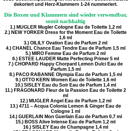
dekoriert und Herz-Klammern 1-24 nummeriert.
Die Boxen und Klammern sind wieder verwendbar,
somit nachhaltig
1.) MUGLER Mugler Cologne Eau de Toilette 1,2 ml
2.) NEW YORKER Dress for the Moment Eau de Toilette
1,6 ml
3.) OILILY Ovation Eau de Parfum 2 ml
4.) CHANEL Chance Eau Tendre Eau de Parfum 1,5 ml
5.) MIRO Femme Eau de Parfum 2 ml
6.) ESTEE LAUDER Matte Perfecting Primer 5 ml
7.) CHOPARD Happy Chorpard Lemon Dulci Eau de
Parfum 1,5 ml
8.) PACO RABANNE Olympia Eau de Parfum 1,5 ml
9.) OTTO KERN Women Eau de Toilette 1,6 ml
10.) SISLEY Eau du Soir Eau de Parfum 1,4 ml
11.) FRAGONARD Fleur de la Passion Eau de Toilette 2
ml
12.) MUGLER Angel Eau de Parfum 1,2 ml
13.) 4711 – Acqua Colonia Lemon & Ginger Eau de
Cologne 1 ml
14.) GUERLAIN Mon Guerlain Eau de Parfum 0,7 ml
15.) BOSS Alive Intense Eau de Parfum 1,2 ml
16.) SISLEY Eau de Champagne 1,4 ml