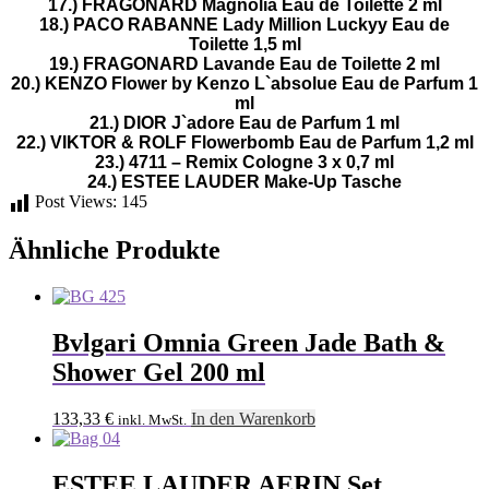
17.) FRAGONARD Magnolia Eau de Toilette 2 ml
18.) PACO RABANNE Lady Million Luckyy Eau de
Toilette 1,5 ml
19.) FRAGONARD Lavande Eau de Toilette 2 ml
20.) KENZO Flower by Kenzo L`absolue Eau de Parfum 1
ml
21.) DIOR J`adore Eau de Parfum 1 ml
22.) VIKTOR & ROLF Flowerbomb Eau de Parfum 1,2 ml
23.) 4711 – Remix Cologne 3 x 0,7 ml
24.) ESTEE LAUDER Make-Up Tasche
Post Views:
145
Ähnliche Produkte
Bvlgari Omnia Green Jade Bath &
Shower Gel 200 ml
133,33
€
In den Warenkorb
inkl. MwSt.
ESTEE LAUDER AERIN Set