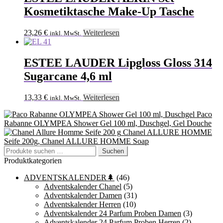
Kosmetiktasche Make-Up Tasche
23,26
€
Weiterlesen
inkl. MwSt.
ESTEE LAUDER Lipgloss Gloss 314
Sugarcane 4,6 ml
13,33
€
Weiterlesen
inkl. MwSt.
Paco
Rabanne OLYMPEA Shower Gel 100 ml, Duschgel, Gel Douche
Chanel ALLURE HOMME
Seife 200g, Chanel ALLURE HOMME Soap
Suchen
Suchen
nach:
Produktkategorien
ADVENTSKALENDER🌲
(46)
Adventskalender Chanel
(5)
Adventskalender Damen
(31)
Adventskalender Herren
(10)
Adventskalender 24 Parfum Proben Damen
(3)
Adventskalender 24 Parfum Proben Herren
(2)