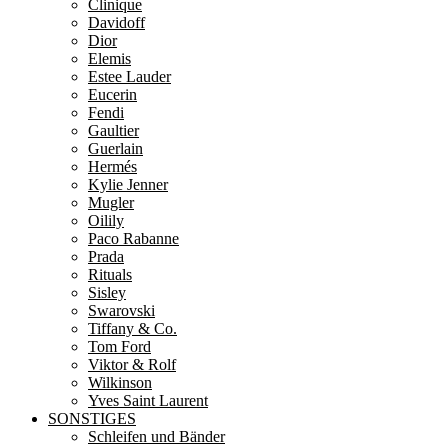
Clinique
Davidoff
Dior
Elemis
Estee Lauder
Eucerin
Fendi
Gaultier
Guerlain
Hermés
Kylie Jenner
Mugler
Oilily
Paco Rabanne
Prada
Rituals
Sisley
Swarovski
Tiffany & Co.
Tom Ford
Viktor & Rolf
Wilkinson
Yves Saint Laurent
SONSTIGES
Schleifen und Bänder