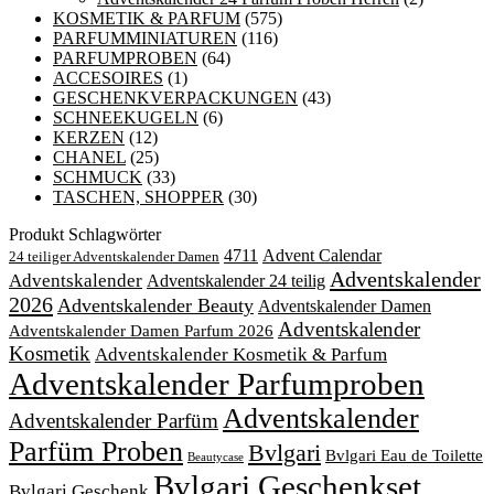
KOSMETIK & PARFUM
(575)
PARFUMMINIATUREN
(116)
PARFUMPROBEN
(64)
ACCESOIRES
(1)
GESCHENKVERPACKUNGEN
(43)
SCHNEEKUGELN
(6)
KERZEN
(12)
CHANEL
(25)
SCHMUCK
(33)
TASCHEN, SHOPPER
(30)
Produkt Schlagwörter
4711
Advent Calendar
24 teiliger Adventskalender Damen
Adventskalender
Adventskalender
Adventskalender 24 teilig
2026
Adventskalender Beauty
Adventskalender Damen
Adventskalender
Adventskalender Damen Parfum 2026
Kosmetik
Adventskalender Kosmetik & Parfum
Adventskalender Parfumproben
Adventskalender
Adventskalender Parfüm
Parfüm Proben
Bvlgari
Bvlgari Eau de Toilette
Beautycase
Bvlgari Geschenkset
Bvlgari Geschenk