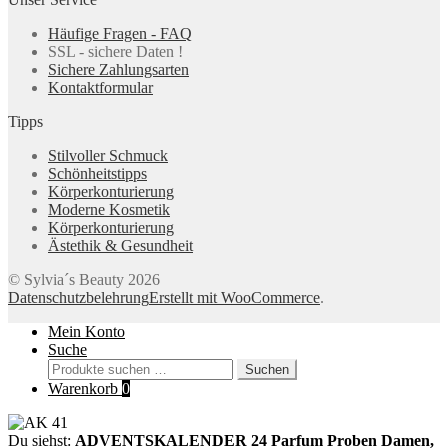
Häufige Fragen - FAQ
SSL - sichere Daten !
Sichere Zahlungsarten
Kontaktformular
Tipps
Stilvoller Schmuck
Schönheitstipps
Körperkonturierung
Moderne Kosmetik
Körperkonturierung
Ästethik & Gesundheit
© Sylvia´s Beauty 2026
Datenschutzbelehrung
Erstellt mit WooCommerce
.
Mein Konto
Suche
Suchen
Suchen
nach:
Warenkorb
0
Du siehst:
ADVENTSKALENDER 24 Parfum Proben Damen,