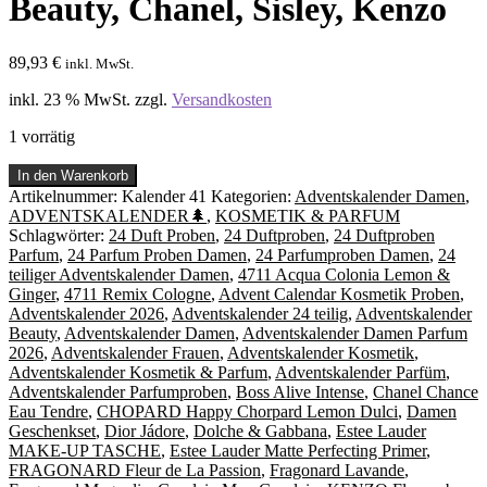
Beauty, Chanel, Sisley, Kenzo
89,93
€
inkl. MwSt.
inkl. 23 % MwSt.
zzgl.
Versandkosten
1 vorrätig
ADVENTSKALENDER
In den Warenkorb
24
Artikelnummer:
Kalender 41
Kategorien:
Adventskalender Damen
,
Parfum
ADVENTSKALENDER🌲
,
KOSMETIK & PARFUM
Proben
Schlagwörter:
24 Duft Proben
,
24 Duftproben
,
24 Duftproben
Damen,
Parfum
,
24 Parfum Proben Damen
,
24 Parfumproben Damen
,
24
Beauty,
teiliger Adventskalender Damen
,
4711 Acqua Colonia Lemon &
Chanel,
Ginger
,
4711 Remix Cologne
,
Advent Calendar Kosmetik Proben
,
Sisley,
Adventskalender 2026
,
Adventskalender 24 teilig
,
Adventskalender
Kenzo
Beauty
,
Adventskalender Damen
,
Adventskalender Damen Parfum
Menge
2026
,
Adventskalender Frauen
,
Adventskalender Kosmetik
,
Adventskalender Kosmetik & Parfum
,
Adventskalender Parfüm
,
Adventskalender Parfumproben
,
Boss Alive Intense
,
Chanel Chance
Eau Tendre
,
CHOPARD Happy Chorpard Lemon Dulci
,
Damen
Geschenkset
,
Dior Jádore
,
Dolche & Gabbana
,
Estee Lauder
MAKE-UP TASCHE
,
Estee Lauder Matte Perfecting Primer
,
FRAGONARD Fleur de La Passion
,
Fragonard Lavande
,