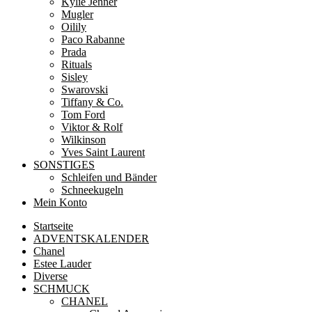
Kylie Jenner
Mugler
Oilily
Paco Rabanne
Prada
Rituals
Sisley
Swarovski
Tiffany & Co.
Tom Ford
Viktor & Rolf
Wilkinson
Yves Saint Laurent
SONSTIGES
Schleifen und Bänder
Schneekugeln
Mein Konto
Startseite
ADVENTSKALENDER
Chanel
Estee Lauder
Diverse
SCHMUCK
CHANEL