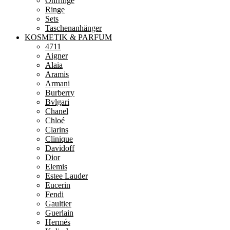
Ohrringe
Ringe
Sets
Taschenanhänger
KOSMETIK & PARFUM
4711
Aigner
Alaia
Aramis
Armani
Burberry
Bvlgari
Chanel
Chloé
Clarins
Clinique
Davidoff
Dior
Elemis
Estee Lauder
Eucerin
Fendi
Gaultier
Guerlain
Hermés