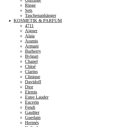
Ohrringe
Ringe
Sets
Taschenanhänger
KOSMETIK & PARFUM
4711
Aigner
Alaia
Aramis
Armani
Burberry
Bvlgari
Chanel
Chloé
Clarins
Clinique
Davidoff
Dior
Elemis
Estee Lauder
Eucerin
Fendi
Gaultier
Guerlain
Hermés