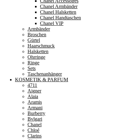
Chanel Accessoires
Chanel Armbänder
Chanel Halsketten
Chanel Handtaschen
Chanel VIP
Armbänder
Broschen
Gürtel
Haarschmuck
Halsketten
Ohrringe
Ringe
Sets
Taschenanhänger
KOSMETIK & PARFUM
4711
Aigner
Alaia
Aramis
Armani
Burberry
Bvlgari
Chanel
Chloé
Clarins