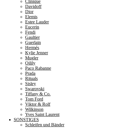
Clinique
Davidoff
Dior
Elemis
Estee Lauder
Eucerin
Fendi
Gaultier
Guerlain
Hermés
Kylie Jenner
Mugler
Oilily
Paco Rabanne
Prada
Rituals
Sisley
Swarovski
Tiffany & Co.
Tom Ford
Viktor & Rolf
Wilkinson
Yves Saint Laurent
SONSTIGES
Schleifen und Bänder