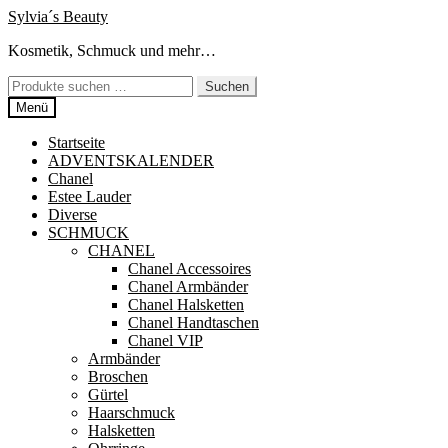
Zur
Zum
Sylvia´s Beauty
Navigation
Inhalt
Kosmetik, Schmuck und mehr…
springen
springen
Suchen
Suchen
nach:
Menü
Startseite
ADVENTSKALENDER
Chanel
Estee Lauder
Diverse
SCHMUCK
CHANEL
Chanel Accessoires
Chanel Armbänder
Chanel Halsketten
Chanel Handtaschen
Chanel VIP
Armbänder
Broschen
Gürtel
Haarschmuck
Halsketten