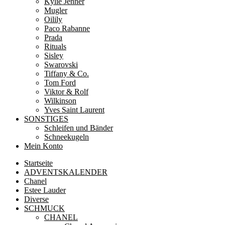
Kylie Jenner
Mugler
Oilily
Paco Rabanne
Prada
Rituals
Sisley
Swarovski
Tiffany & Co.
Tom Ford
Viktor & Rolf
Wilkinson
Yves Saint Laurent
SONSTIGES
Schleifen und Bänder
Schneekugeln
Mein Konto
Startseite
ADVENTSKALENDER
Chanel
Estee Lauder
Diverse
SCHMUCK
CHANEL