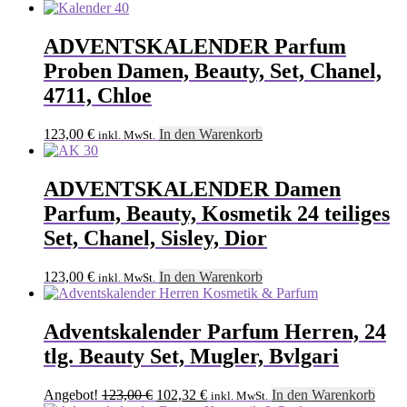
ADVENTSKALENDER Parfum
Proben Damen, Beauty, Set, Chanel,
4711, Chloe
123,00
€
In den Warenkorb
inkl. MwSt.
ADVENTSKALENDER Damen
Parfum, Beauty, Kosmetik 24 teiliges
Set, Chanel, Sisley, Dior
123,00
€
In den Warenkorb
inkl. MwSt.
Adventskalender Parfum Herren, 24
tlg. Beauty Set, Mugler, Bvlgari
Ursprünglicher
Aktueller
Angebot!
123,00
€
102,32
€
In den Warenkorb
inkl. MwSt.