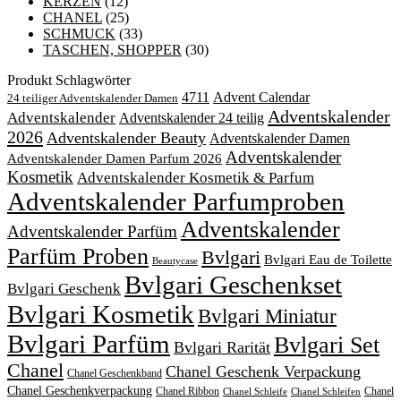
KERZEN
(12)
CHANEL
(25)
SCHMUCK
(33)
TASCHEN, SHOPPER
(30)
Produkt Schlagwörter
4711
Advent Calendar
24 teiliger Adventskalender Damen
Adventskalender
Adventskalender
Adventskalender 24 teilig
2026
Adventskalender Beauty
Adventskalender Damen
Adventskalender
Adventskalender Damen Parfum 2026
Kosmetik
Adventskalender Kosmetik & Parfum
Adventskalender Parfumproben
Adventskalender
Adventskalender Parfüm
Parfüm Proben
Bvlgari
Bvlgari Eau de Toilette
Beautycase
Bvlgari Geschenkset
Bvlgari Geschenk
Bvlgari Kosmetik
Bvlgari Miniatur
Bvlgari Parfüm
Bvlgari Set
Bvlgari Rarität
Chanel
Chanel Geschenk Verpackung
Chanel Geschenkband
Chanel Geschenkverpackung
Chanel Ribbon
Chanel
Chanel Schleife
Chanel Schleifen