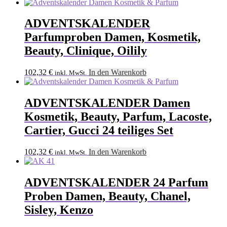
Preis
Preis
war:
ist:
123,00 €
102,32 €.
ADVENTSKALENDER
Parfumproben Damen, Kosmetik,
Beauty, Clinique, Oilily
102,32
€
In den Warenkorb
inkl. MwSt.
ADVENTSKALENDER Damen
Kosmetik, Beauty, Parfum, Lacoste,
Cartier, Gucci 24 teiliges Set
102,32
€
In den Warenkorb
inkl. MwSt.
ADVENTSKALENDER 24 Parfum
Proben Damen, Beauty, Chanel,
Sisley, Kenzo