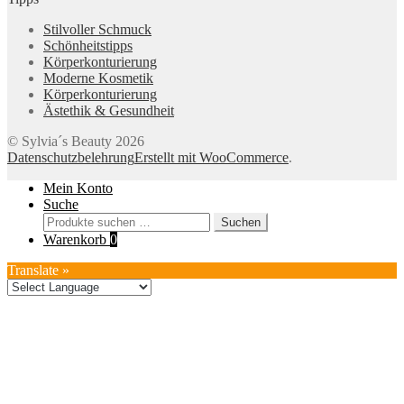
Stilvoller Schmuck
Schönheitstipps
Körperkonturierung
Moderne Kosmetik
Körperkonturierung
Ästethik & Gesundheit
© Sylvia´s Beauty 2026
Datenschutzbelehrung
Erstellt mit WooCommerce
.
Mein Konto
Suche
Suchen
Suchen
nach:
Warenkorb
0
Translate »