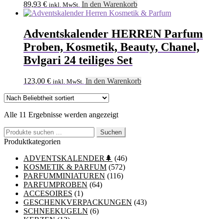
89,93
€
In den Warenkorb
inkl. MwSt.
Adventskalender HERREN Parfum
Proben, Kosmetik, Beauty, Chanel,
Bvlgari 24 teiliges Set
123,00
€
In den Warenkorb
inkl. MwSt.
Nach
Alle 11 Ergebnisse werden angezeigt
Beliebtheit
Suchen
sortiert
Suchen
nach:
Produktkategorien
ADVENTSKALENDER🌲
(46)
KOSMETIK & PARFUM
(572)
PARFUMMINIATUREN
(116)
PARFUMPROBEN
(64)
ACCESOIRES
(1)
GESCHENKVERPACKUNGEN
(43)
SCHNEEKUGELN
(6)