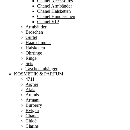
Chanel Accessoires
Chanel Armbänder
Chanel Halsketten
Chanel Handtaschen
Chanel VIP
Armbänder
Broschen
Gürtel
Haarschmuck
Halsketten
Ohrringe
Ringe
Sets
Taschenanhänger
KOSMETIK & PARFUM
4711
Aigner
Alaia
Aramis
Armani
Burberry
Bvlgari
Chanel
Chloé
Clarins