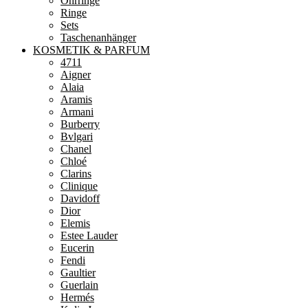
Ohrringe
Ringe
Sets
Taschenanhänger
KOSMETIK & PARFUM
4711
Aigner
Alaia
Aramis
Armani
Burberry
Bvlgari
Chanel
Chloé
Clarins
Clinique
Davidoff
Dior
Elemis
Estee Lauder
Eucerin
Fendi
Gaultier
Guerlain
Hermés