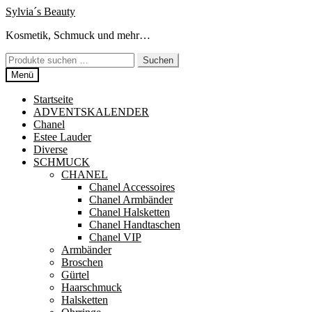
Zur
Zum
Sylvia´s Beauty
Navigation
Inhalt
Kosmetik, Schmuck und mehr…
springen
springen
Suchen
Suchen
nach:
Menü
Startseite
ADVENTSKALENDER
Chanel
Estee Lauder
Diverse
SCHMUCK
CHANEL
Chanel Accessoires
Chanel Armbänder
Chanel Halsketten
Chanel Handtaschen
Chanel VIP
Armbänder
Broschen
Gürtel
Haarschmuck
Halsketten