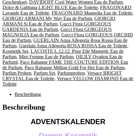
Geschenkset
,
DAVIDOFF Cool Water Women Eau de Parfum
,
Dolce & Gabbana LIGHT BLUE Eau de Toilette
,
FRAGONARD
Lavande Eau de Toilette
,
FRAGONARD Magnolia Eau de Toilette
,
GIORGIO ARMANI My Way Eau de Parfum
,
GIORGIO
ARMANI Si Eau de Parfum
,
Gucci Flora GORGEOUS
GARDENIA Eau de Parfum
,
Gucci Flora GORGEOUS
MAGNOLIA Eau de Parfum
,
Gucci Flora GORGEOUS ORCHID
Eau de Parfum
,
GUERLAIN Aqua Allegoria Rosa Rossa Eau de
Parfum
,
Guerlain Aqua Allegoria ROSA ROSSA Eau de Toilette
,
Kosmetik Set
,
LACOSTE L.12.12. Pour Elle Magnetic Eau de
Parfum
,
Miro Femme Eau de Parfum
,
OILILY Ovation Eau de
Parfuml
,
Paco Rabanne FAME THE COUTURE EDITION Eau
de Parfum
,
Paco Rabanne Million Gold For Her Eau de Parfum
,
Parfüm Proben
,
Parfum Set
,
Parfumproben
,
Versace BRIGHT
CRYSTAL Eau de Toilette
,
Versace YELLOW DIAMOND Eau de
Toilette
Beschreibung
Beschreibung
ADVENTSKALENDER
Damen Kosmetik