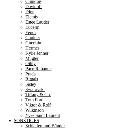
Clinique
Davidoff
Dior
Elemis
Estee Lauder
Eucerin
Fendi
Gaultier
Guerlain
Hermés
Kylie Jenner
Mugler
Oilily
Paco Rabanne
Prada
Rituals
Sisley
Swarovski
Tiffany & Co.
Tom Ford
Viktor & Rolf
Wilkinson
Yves Saint Laurent
SONSTIGES
Schleifen und Bänder