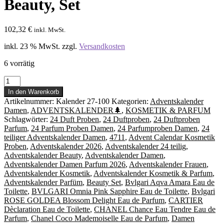
Beauty, Set
102,32
€
inkl. MwSt.
inkl. 23 % MwSt.
zzgl.
Versandkosten
6 vorrätig
ADVENTSKALENDER
Damen
In den Warenkorb
Parfum,
Artikelnummer:
Kalender 27-100
Kategorien:
Adventskalender
24
Damen
,
ADVENTSKALENDER🌲
,
KOSMETIK & PARFUM
Parfum
Schlagwörter:
24 Duft Proben
,
24 Duftproben
,
24 Duftproben
Proben,
Parfum
,
24 Parfum Proben Damen
,
24 Parfumproben Damen
,
24
24
teiliger Adventskalender Damen
,
4711
,
Advent Calendar Kosmetik
Duftproben,
Proben
,
Adventskalender 2026
,
Adventskalender 24 teilig
,
Beauty,
Adventskalender Beauty
,
Adventskalender Damen
,
Set
Adventskalender Damen Parfum 2026
,
Adventskalender Frauen
,
Menge
Adventskalender Kosmetik
,
Adventskalender Kosmetik & Parfum
,
Adventskalender Parfüm
,
Beauty Set
,
Bvlgari Aqva Amara Eau de
Toilette
,
BVLGARI Omnia Pink Sapphire Eau de Toilette
,
Bvlgari
ROSE GOLDEA Blossom Delight Eau de Parfum
,
CARTIER
Dèclaration Eau de Toilette
,
CHANEL Chance Eau Tendre Eau de
Parfum
,
Chanel Coco Mademoiselle Eau de Parfum
,
Damen