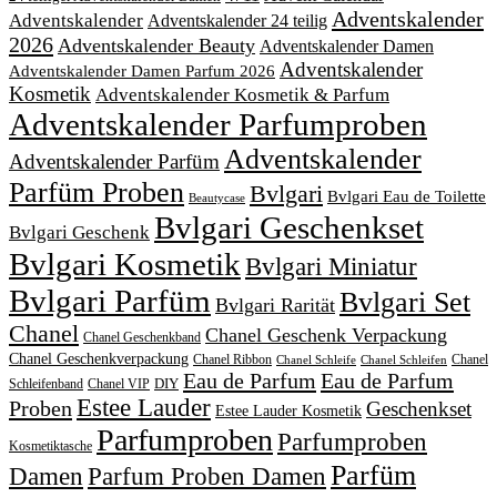
Adventskalender
Adventskalender
Adventskalender 24 teilig
2026
Adventskalender Beauty
Adventskalender Damen
Adventskalender
Adventskalender Damen Parfum 2026
Kosmetik
Adventskalender Kosmetik & Parfum
Adventskalender Parfumproben
Adventskalender
Adventskalender Parfüm
Parfüm Proben
Bvlgari
Bvlgari Eau de Toilette
Beautycase
Bvlgari Geschenkset
Bvlgari Geschenk
Bvlgari Kosmetik
Bvlgari Miniatur
Bvlgari Parfüm
Bvlgari Set
Bvlgari Rarität
Chanel
Chanel Geschenk Verpackung
Chanel Geschenkband
Chanel Geschenkverpackung
Chanel Ribbon
Chanel
Chanel Schleife
Chanel Schleifen
Eau de Parfum
Eau de Parfum
DIY
Schleifenband
Chanel VIP
Estee Lauder
Proben
Geschenkset
Estee Lauder Kosmetik
Parfumproben
Parfumproben
Kosmetiktasche
Parfüm
Damen
Parfum Proben Damen