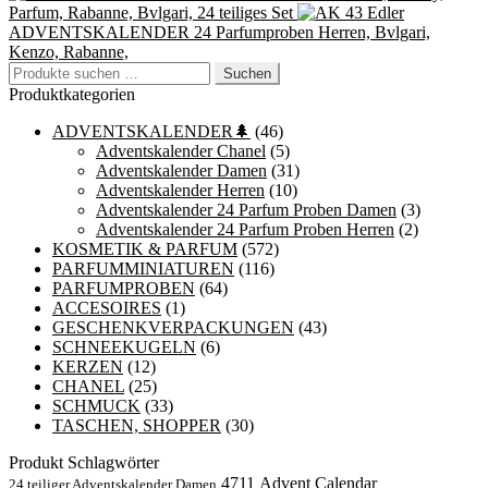
Parfum, Rabanne, Bvlgari, 24 teiliges Set
Edler
ADVENTSKALENDER 24 Parfumproben Herren, Bvlgari,
Kenzo, Rabanne,
Suchen
Suchen
nach:
Produktkategorien
ADVENTSKALENDER🌲
(46)
Adventskalender Chanel
(5)
Adventskalender Damen
(31)
Adventskalender Herren
(10)
Adventskalender 24 Parfum Proben Damen
(3)
Adventskalender 24 Parfum Proben Herren
(2)
KOSMETIK & PARFUM
(572)
PARFUMMINIATUREN
(116)
PARFUMPROBEN
(64)
ACCESOIRES
(1)
GESCHENKVERPACKUNGEN
(43)
SCHNEEKUGELN
(6)
KERZEN
(12)
CHANEL
(25)
SCHMUCK
(33)
TASCHEN, SHOPPER
(30)
Produkt Schlagwörter
4711
Advent Calendar
24 teiliger Adventskalender Damen