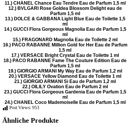
11.) CHANEL Chance Eau Tendre Eau de Parfum 1,5 ml
12.) BVLGARI
Rose Goldea Blossom Delight eau de
Parfum 1,5 ml
13.) DOLCE & GABBANA Light Blue Eau de Toilette 1,5
ml
14.)
GUCCI Flora Gorgeous Magnolia Eau de Parfum 1,5
ml
15.)
FRAGONARD Magnolia
Eau de Toilette 2 ml
16.)
PACO RABANNE Million Gold for Her Eau de Parfum
1,5 ml
17.) VERSACE Bright Crystal Eau de Toilette 1 ml
18.)
PACO RABANNE Fame The Couture Edition Eau de
Parfum 1,5 ml
19.) GIORGIO ARMANI My Way Eau de Parfum 1,2 ml
20.)
VERSACE Yellow Diamond Eau de Toilette 1 ml
21.)
GIORGIO ARMANI Si Eau de Parfum 1,2 ml
22.) OILILY
Ovation Eau de Parfum 2 ml
23.)
GUCCI Flora
Gorgeous Gardenia
Eau de Parfum 1,5
ml
24.)
CHANEL Coco Mademoiselle Eau de Parfum 1,5 ml
Post Views:
953
Ähnliche Produkte