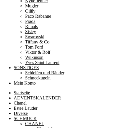
Kylie Jenner
Mugler
Oilily
Paco Rabanne
Prada
Rituals
Sisley
Swarovski
Tiffany & Co.
Tom Ford
Viktor & Rolf
Wilkinson
Yves Saint Laurent
SONSTIGES
Schleifen und Bänder
Schneekugeln
Mein Konto
Startseite
ADVENTSKALENDER
Chanel
Estee Lauder
Diverse
SCHMUCK
CHANEL