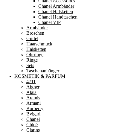
Chanel Accessoires
Chanel Armbänder
Chanel Halsketten
Chanel Handtaschen
Chanel VIP
Armbänder
Broschen
Gürtel
Haarschmuck
Halsketten
Ohrringe
Ringe
Sets
Taschenanhänger
KOSMETIK & PARFUM
4711
Aigner
Alaia
Aramis
Armani
Burberry
Bvlgari
Chanel
Chloé
Clarins