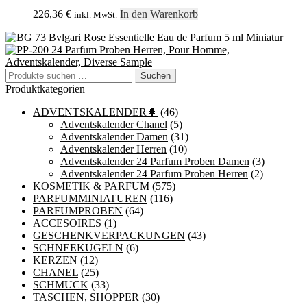
226,36
€
In den Warenkorb
inkl. MwSt.
Bvlgari Rose Essentielle Eau de Parfum 5 ml Miniatur
24 Parfum Proben Herren, Pour Homme,
Adventskalender, Diverse Sample
Suchen
Suchen
nach:
Produktkategorien
ADVENTSKALENDER🌲
(46)
Adventskalender Chanel
(5)
Adventskalender Damen
(31)
Adventskalender Herren
(10)
Adventskalender 24 Parfum Proben Damen
(3)
Adventskalender 24 Parfum Proben Herren
(2)
KOSMETIK & PARFUM
(575)
PARFUMMINIATUREN
(116)
PARFUMPROBEN
(64)
ACCESOIRES
(1)
GESCHENKVERPACKUNGEN
(43)
SCHNEEKUGELN
(6)
KERZEN
(12)
CHANEL
(25)
SCHMUCK
(33)
TASCHEN, SHOPPER
(30)