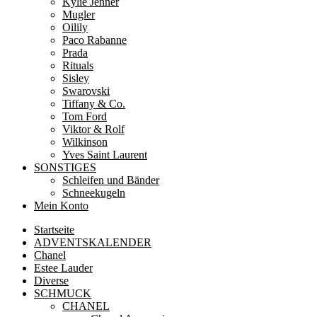
Kylie Jenner
Mugler
Oilily
Paco Rabanne
Prada
Rituals
Sisley
Swarovski
Tiffany & Co.
Tom Ford
Viktor & Rolf
Wilkinson
Yves Saint Laurent
SONSTIGES
Schleifen und Bänder
Schneekugeln
Mein Konto
Startseite
ADVENTSKALENDER
Chanel
Estee Lauder
Diverse
SCHMUCK
CHANEL