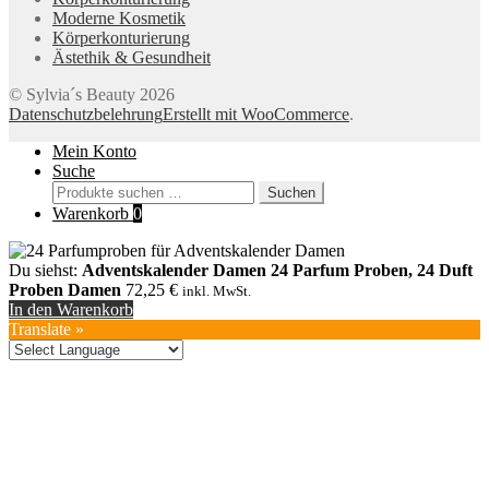
Moderne Kosmetik
Körperkonturierung
Ästethik & Gesundheit
© Sylvia´s Beauty 2026
Datenschutzbelehrung
Erstellt mit WooCommerce
.
Mein Konto
Suche
Suchen
Suchen
nach:
Warenkorb
0
Du siehst:
Adventskalender Damen 24 Parfum Proben, 24 Duft
Proben Damen
72,25
€
inkl. MwSt.
In den Warenkorb
Translate »