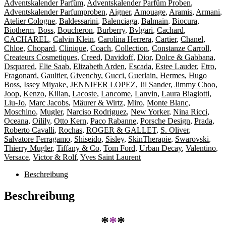
Adventskalender Parfüm
,
Adventskalender Parfüm Proben
,
Damen
Adventskalender Parfumproben
,
Aigner
,
Amouage
,
Aramis
,
Armani
,
Menge
Atelier Cologne
,
Baldessarini
,
Balenciaga
,
Balmain
,
Biocura
,
Biotherm
,
Boss
,
Boucheron
,
Burberry
,
Bvlgari
,
Cachard
,
CACHAREL
,
Calvin Klein
,
Carolina Herrera
,
Cartier
,
Chanel
,
Chloe
,
Chopard
,
Clinique
,
Coach
,
Collection
,
Constanze Carroll
,
Createurs Cosmetiques
,
Creed
,
Davidoff
,
Dior
,
Dolce & Gabbana
,
Dsquared
,
Elie Saab
,
Elizabeth Arden
,
Escada
,
Estee Lauder
,
Etro
,
Fragonard
,
Gaultier
,
Givenchy
,
Gucci
,
Guerlain
,
Hermes
,
Hugo
Boss
,
Issey Miyake
,
JENNIFER LOPEZ
,
Jil Sander
,
Jimmy Choo
,
Joop
,
Kenzo
,
Kilian
,
Lacoste
,
Lancome
,
Lanvin
,
Laura Biagiotti
,
Liu-Jo
,
Marc Jacobs
,
Mäurer & Wirtz
,
Miro
,
Monte Blanc
,
Moschino
,
Mugler
,
Narciso Rodriguez
,
New Yorker
,
Nina Ricci
,
Oceana
,
Oilily
,
Otto Kern
,
Paco Rabanne
,
Porsche Design
,
Prada
,
Roberto Cavalli
,
Rochas
,
ROGER & GALLET
,
S. Oliver
,
Salvatore Ferragamo
,
Shiseido
,
Sisley
,
SkinTherapie
,
Swarovski
,
Thierry Mugler
,
Tiffany & Co
,
Tom Ford
,
Urban Decay
,
Valentino
,
Versace
,
Victor & Rolf
,
Yves Saint Laurent
Beschreibung
Beschreibung
*
*
*