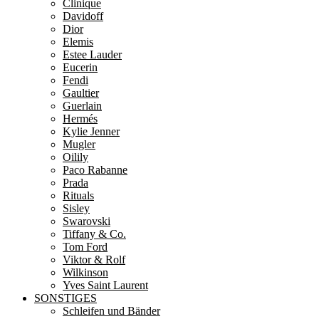
Clinique
Davidoff
Dior
Elemis
Estee Lauder
Eucerin
Fendi
Gaultier
Guerlain
Hermés
Kylie Jenner
Mugler
Oilily
Paco Rabanne
Prada
Rituals
Sisley
Swarovski
Tiffany & Co.
Tom Ford
Viktor & Rolf
Wilkinson
Yves Saint Laurent
SONSTIGES
Schleifen und Bänder