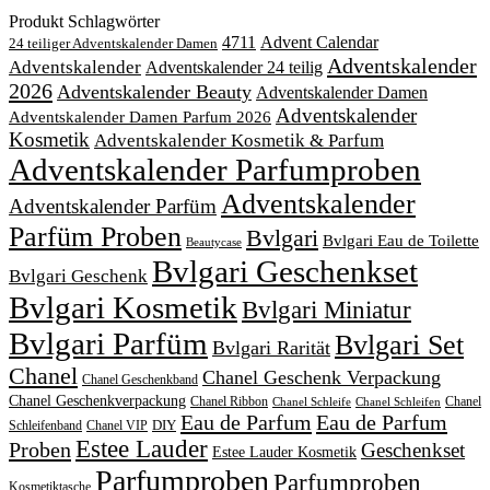
Produkt Schlagwörter
4711
Advent Calendar
24 teiliger Adventskalender Damen
Adventskalender
Adventskalender
Adventskalender 24 teilig
2026
Adventskalender Beauty
Adventskalender Damen
Adventskalender
Adventskalender Damen Parfum 2026
Kosmetik
Adventskalender Kosmetik & Parfum
Adventskalender Parfumproben
Adventskalender
Adventskalender Parfüm
Parfüm Proben
Bvlgari
Bvlgari Eau de Toilette
Beautycase
Bvlgari Geschenkset
Bvlgari Geschenk
Bvlgari Kosmetik
Bvlgari Miniatur
Bvlgari Parfüm
Bvlgari Set
Bvlgari Rarität
Chanel
Chanel Geschenk Verpackung
Chanel Geschenkband
Chanel Geschenkverpackung
Chanel Ribbon
Chanel
Chanel Schleife
Chanel Schleifen
Eau de Parfum
Eau de Parfum
DIY
Schleifenband
Chanel VIP
Estee Lauder
Proben
Geschenkset
Estee Lauder Kosmetik
Parfumproben
Parfumproben
Kosmetiktasche