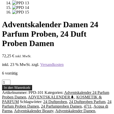
Adventskalender Damen 24
Parfum Proben, 24 Duft
Proben Damen
72,25
€
inkl. MwSt.
inkl. 23 % MwSt.
zzgl.
Versandkosten
6 vorrätig
Adventskalender
Damen
In den Warenkorb
24
Artikelnummer:
PPD-101
Kategorien:
Adventskalender 24 Parfum
Parfum
Proben Damen
,
ADVENTSKALENDER🌲
,
KOSMETIK &
Proben,
PARFUM
Schlagwörter:
24 Duftproben
,
24 Duftproben Parfum
,
24
24
Parfum Proben Damen
,
24 Parfumproben Damen
,
4711
,
Acqua di
Duft
Parma
,
Adventskalender Beauty
,
Adventskalender Damen
,
Proben