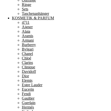
Ohrringe
Ringe
Sets
Taschenanhänger
KOSMETIK & PARFUM
4711
Aigner
Alaia
Aramis
Armani
Burberry
Bvlgari
Chanel
Chloé
Clarins
Clinique
Davidoff
Dior
Elemis
Estee Lauder
Eucerin
Fendi
Gaultier
Guerlain
Hermés