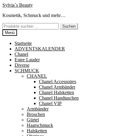
Zur
Zum
Sylvia´s Beauty
Navigation
Inhalt
Kosmetik, Schmuck und mehr…
springen
springen
Suchen
Suchen
nach:
Menü
Startseite
ADVENTSKALENDER
Chanel
Estee Lauder
Diverse
SCHMUCK
CHANEL
Chanel Accessoires
Chanel Armbänder
Chanel Halsketten
Chanel Handtaschen
Chanel VIP
Armbänder
Broschen
Gürtel
Haarschmuck
Halsketten